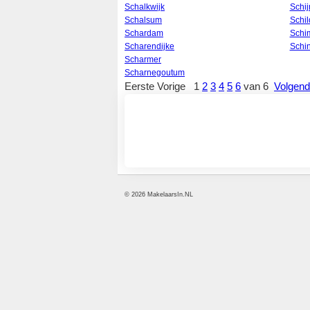
Schalkwijk
Schij
Schalsum
Schi
Schardam
Schi
Scharendijke
Schi
Scharmer
Scharnegoutum
Eerste Vorige 1
2
3
4
5
6
van 6
Volgen
Hoe weet je dat je niet te veel voo
een woning betaalt?
Volg De Gouden Tips voor het kope
van een woning
© 2026 MakelaarsIn.NL