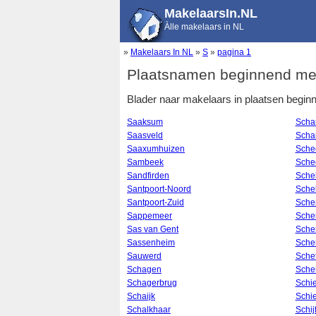
MakelaarsIn.NL
Àlle makelaars in NL
»
Makelaars In NL
»
S
»
pagina 1
Plaatsnamen beginnend met
Blader naar makelaars in plaatsen begin
Saaksum
Scha
Saasveld
Scha
Saaxumhuizen
Sch
Sambeek
Sche
Sandfirden
Schel
Santpoort-Noord
Sche
Santpoort-Zuid
Sche
Sappemeer
Sche
Sas van Gent
Scher
Sassenheim
Sche
Sauwerd
Sche
Schagen
Sche
Schagerbrug
Schi
Schaijk
Schi
Schalkhaar
Schij